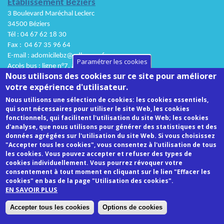
Etablissement Béziers
3 Boulevard Maréchal Leclerc
34500 Béziers
Tél : 04 67 62 18 30
Fax :
04 67 35 96 64
E-mail : adomicilebz@adh.asso.fr
Paramétrer les cookies
Accès bus : ligne n°7, arrêt Constans
Nous utilisons des cookies sur ce site pour améliorer
Etablissement Sète
votre expérience d'utilisateur.
40 rue des Charbonniers
Nous utilisons une sélection de cookies: les cookies essentiels,
34200 SETE
qui sont nécessaires pour utiliser le site Web, les cookies
Tél : 0
4 67 18 18 40
fonctionnels, qui facilitent l'utilisation du site Web; les cookies
d'analyse, que nous utilisons pour générer des statistiques et des
Fax : 04 67 48 53 66
données agrégées sur l'utilisation du site Web. Si vous choisissez
E-mail : adomicile34@adh.asso.fr
"Accepter tous les cookies", vous consentez à l'utilisation de tous
Accès bus : ligne n°6, arrêt Espace Saint Clair
les cookies. Vous pouvez accepter et refuser des types de
cookies individuellement. Vous pourrez révoquer votre
consentement à tout moment en cliquant sur le lien "Effacer les
cookies" en bas de la page "Utilisation des cookies".
EN SAVOIR PLUS
Cookies
Contact
Accepter tous les cookies
Options de cookies
Mentions légales