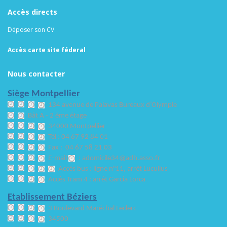
Accès directs
Déposer son CV
Accès carte site féderal
Nous contacter
Siège Montpellier
134 avenue de Palavas Bureaux d’Olympie
Bât A - 2 ème étage
34000 Montpellier
Tél : 04 67 92 84 01
Fax : 04 67 58 21 03
E-mail
: adomicile34@adh.asso.fr
Accès bus : ligne n°11, arrêt Luc
ullus
Accès Tram 4 : arrêt Garcia Lorca
Etablissement Béziers
3 Boulevard Maréchal Leclerc
34500